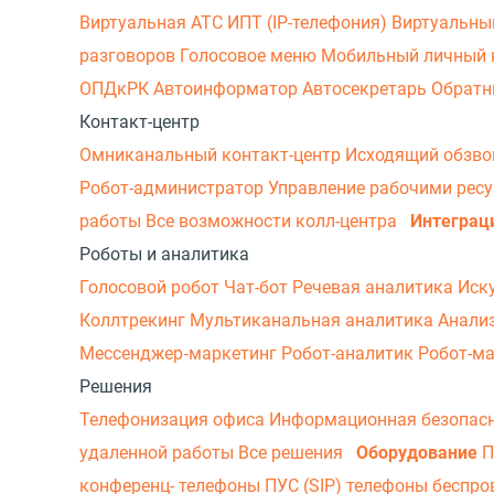
Виртуальная АТС
ИПТ (IP-телефония)
Виртуальны
разговоров
Голосовое меню
Мобильный личный 
ОПДкРК
Автоинформатор
Автосекретарь
Обратн
Контакт-центр
Омниканальный контакт-центр
Исходящий обзв
Робот-администратор
Управление рабочими рес
работы
Все возможности колл-центра
Интеграц
Роботы и аналитика
Голосовой робот
Чат-бот
Речевая аналитика
Иск
Коллтрекинг
Мультиканальная аналитика
Анали
Мессенджер‑маркетинг
Робот-аналитик
Робот-м
Решения
Телефонизация офиса
Информационная безопас
удаленной работы
Все решения
Оборудование
П
конференц- телефоны
ПУС (SIP) телефоны беспр