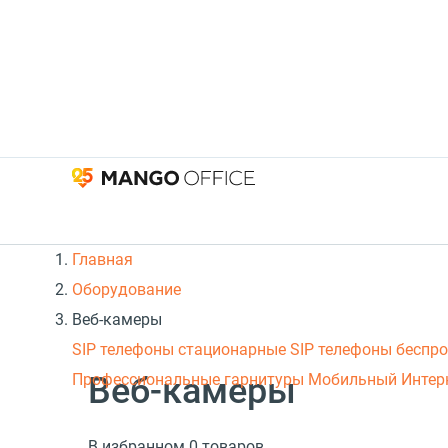
Главная
Оборудование
Веб-камеры
SIP телефоны стационарные
SIP телефоны беспр
Веб-камеры
Профессиональные гарнитуры
Мобильный Интер
В избранном 0 товаров