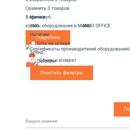
Сравнить 0 товаров
5 причин
Цена,
руб.:
купить оборудование в MANGO OFFICE
-
Наличие
Подробнее
Есть на складе
Бренд
Обмен и возврат
Defender
Очистить фильтры