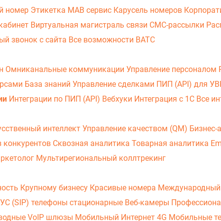
й номер
Этикетка
МАВ сервис
Карусель номеров
Корпорат
кабинет
Виртуальная магистраль связи
СМС-рассылки
Рас
ый звонок с сайта
Все возможности ВАТС
он
Омниканальные коммуникации
Управление персоналом
урсами
База знаний
Управление сделками
ПИП (API) для У
ии
Интеграции по ПИП (API)
Вебхуки
Интеграция с 1С
Все ин
усственный интеллект
Управление качеством (QM)
Бизнес-
з конкурентов
Сквозная аналитика
Товарная аналитика
Em
аркетолог
Мультирегиональный коллтрекинг
ность
Крупному бизнесу
Красивые номера
Международный
УС (SIP) телефоны стационарные
Веб-камеры
Профессиона
оводные
VoIP шлюзы
Мобильный Интернет 4G
Мобильные т