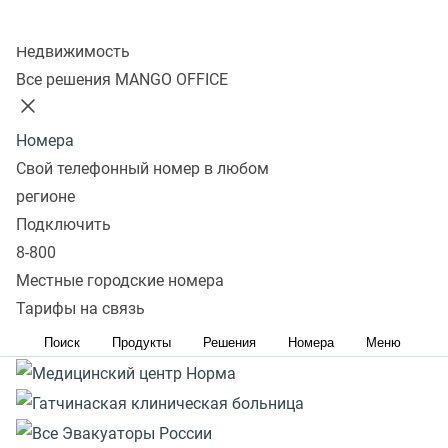
Реклама. ERID: 2VtzqvP5Bnh. Вся информация о сроках
Колл-центр
и правилах проведения акции расположена на сайте
Недвижимость
https://www.mango-office.ru/promo-page/podderzka-
Все решения MANGO OFFICE
malogo-biznesa/
Номера
Свой телефонный номер в любом
регионе
Подключить
8-800
Местные городские номера
Тарифы на связь
Поиск
Продукты
Решения
Номера
Меню