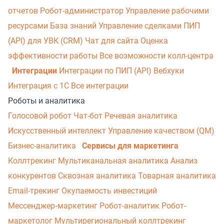
отчетов
Робот-администратор
Управление рабочими
ресурсами
База знаний
Управление сделками
ПИП
(API) для УВК (CRM)
Чат для сайта
Оценка
эффективности работы
Все возможности колл-центра
Интеграции
Интеграции по ПИП (API)
Вебхуки
Интеграция с 1С
Все интеграции
Роботы и аналитика
Голосовой робот
Чат-бот
Речевая аналитика
Искусственный интеллект
Управление качеством (QM)
Бизнес-аналитика
Сервисы для маркетинга
Коллтрекинг
Мультиканальная аналитика
Анализ
конкурентов
Сквозная аналитика
Товарная аналитика
Email-трекинг
Окупаемость инвестиций
Мессенджер‑маркетинг
Робот-аналитик
Робот-
маркетолог
Мультирегиональный коллтрекинг