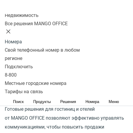
Колл-центр
Получить консультацию
Недвижимость
Все решения MANGO OFFICE
В условиях санкций спрос на внутренний туризм
растет. Государство активно инвестирует в развитие
Номера
туристических кластеров, и поток туристов
Свой телефонный номер в любом
закономерно увеличивается. Гостиницам важно
регионе
организовать надежную коммуникацию во всех
Подключить
каналах и оперативно реагировать на запросы
8-800
и потребности потенциальных клиентов, чтобы
Местные городские номера
те не ушли к конкурентам.
Тарифы на связь
Поиск
Продукты
Решения
Номера
Меню
Готовые решения для гостиниц и отелей
от MANGO OFFICE позволяют эффективно управлять
коммуникациями, чтобы повысить продажи