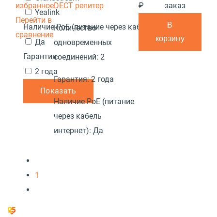
избранное
DECT репитер
₽
заказ
Yealink
Перейти в
В
Наличие PoE (питание через кабель интернет)
Количество
сравнение
корзину
Да
одновременных
Гарантия
соединений:
2
2 года
Гарантия:
2 года
Показать
Наличие PoE (питание
через кабель
интернет):
Да
1