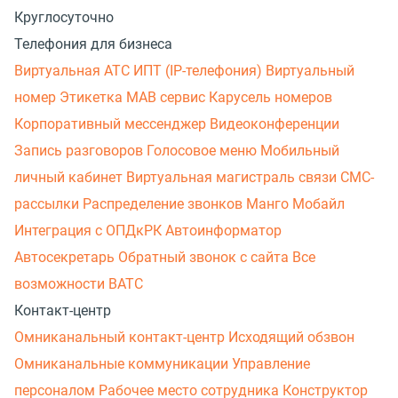
Круглосуточно
Телефония для бизнеса
Виртуальная АТС
ИПТ (IP-телефония)
Виртуальный
номер
Этикетка
МАВ сервис
Карусель номеров
Корпоративный мессенджер
Видеоконференции
Запись разговоров
Голосовое меню
Мобильный
личный кабинет
Виртуальная магистраль связи
СМС-
рассылки
Распределение звонков
Манго Мобайл
Интеграция с ОПДкРК
Автоинформатор
Автосекретарь
Обратный звонок с сайта
Все
возможности ВАТС
Контакт-центр
Омниканальный контакт-центр
Исходящий обзвон
Омниканальные коммуникации
Управление
персоналом
Рабочее место сотрудника
Конструктор