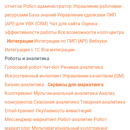
отчетов
Робот-администратор
Управление рабочими
ресурсами
База знаний
Управление сделками
ПИП
(API) для УВК (CRM)
Чат для сайта
Оценка
эффективности работы
Все возможности колл-центра
Интеграции
Интеграции по ПИП (API)
Вебхуки
Интеграция с 1С
Все интеграции
Роботы и аналитика
Голосовой робот
Чат-бот
Речевая аналитика
Искусственный интеллект
Управление качеством (QM)
Бизнес-аналитика
Сервисы для маркетинга
Коллтрекинг
Мультиканальная аналитика
Анализ
конкурентов
Сквозная аналитика
Товарная аналитика
Email-трекинг
Окупаемость инвестиций
Мессенджер‑маркетинг
Робот-аналитик
Робот-
маркетолог
Мультирегиональный коллтрекинг